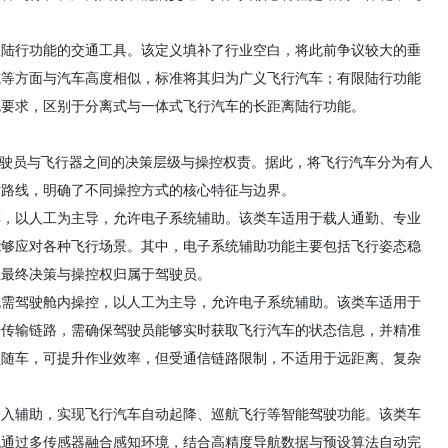
。
限陆行功能的交通工具。该定义填补了行业空白，将此前争议较大的垂
式等方面与汽车高度相似，标准将其归为广义飞行汽车；有限陆行功能
规要求，区别于分离式与一体式飞行汽车的长距离陆行功能。
驾驶员与飞行器之间的决策层级与操控权责。据此，将飞行汽车分为有人
术路线，明确了不同操控方式的核心特征与边界。
车，以人工为主导，允许电子系统辅助。该类车适用于载人通勤、专业
能够应对各种飞行场景。其中，电子系统辅助功能主要包括飞行姿态稳
但最终决策与操控权归属于驾驶员。
无需驾驶舱内操控，以人工为主导，允许电子系统辅助。该类车适用于
据传输链路，需确保驾驶员能够实时获取飞行汽车的状态信息，并精准
员随车，可提升作业效率，但受通信链路限制，不适用于远距离、复杂
介入辅助，实现飞行汽车自动起降、巡航飞行等智能驾驶功能。该类车
统通过多传感器融合感知环境，结合高精度导航数据与预设算法自动完