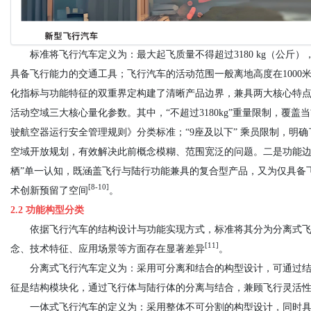
标准将飞行汽车定义为：最大起飞质量不得超过3180 kg（公
具备飞行能力的交通工具；飞行汽车的活动范围一般离地高度在1000
化指标与功能特征的双重界定构建了清晰产品边界，兼具两大核心特
活动空域三大核心量化参数。其中，“不超过3180kg”重量限制，覆盖
驶航空器运行安全管理规则》分类标准；“9座及以下” 乘员限制，明确
空域开放规划，有效解决此前概念模糊、范围宽泛的问题。二是功能边
栖”单一认知，既涵盖飞行与陆行功能兼具的复合型产品，又为仅具备
[8-10]
术创新预留了空间
。
2.2 功能构型分类
依据飞行汽车的结构设计与功能实现方式，标准将其分为分离式
[11]
念、技术特征、应用场景等方面存在显著差异
。
分离式飞行汽车定义为：采用可分离和结合的构型设计，可通过
征是结构模块化，通过飞行体与陆行体的分离与结合，兼顾飞行灵活
一体式飞行汽车的定义为：采用整体不可分割的构型设计，同时