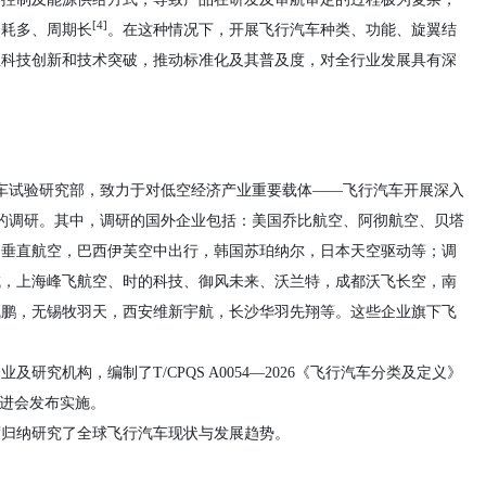
[4]
消耗多、周期长
。在这种情况下，开展飞行汽车种类、功能、旋翼结
业科技创新和技术突破，推动标准化及其普及度，对全行业发展具有深
汽车试验研究部，致力于对低空经济产业重要载体——飞行汽车开展深入
线的调研。其中，调研的国外企业包括：美国乔比航空、阿彻航空、贝塔
国垂直航空，巴西伊芙空中出行，韩国苏珀纳尔，日本天空驱动等；调
域，上海峰飞航空、时的科技、御风未来、沃兰特，成都沃飞长空，南
飞鹏，无锡牧羽天，西安维新宇航，长沙华羽先翔等。这些企业旗下飞
究机构，编制了T/CPQS A0054—2026《飞行汽车分类及定义》
促进会发布实施。
度归纳研究了全球飞行汽车现状与发展趋势。