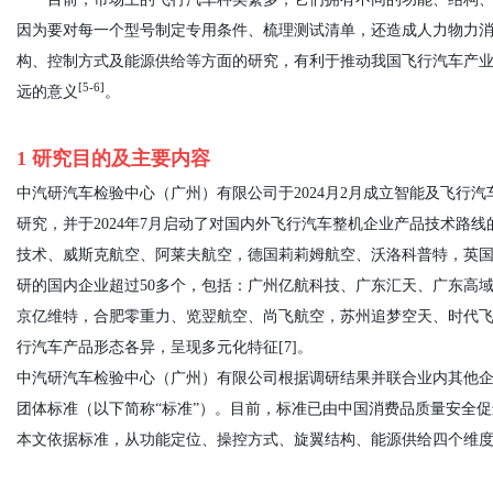
因为要对每一个型号制定专用条件、梳理测试清单，还造成人力物力
构、控制方式及能源供给等方面的研究，有利于推动我国飞行汽车产
[5-6]
远的意义
。
1 研究目的及主要内容
中汽研汽车检验中心（广州）有限公司于2024月2月成立智能及飞行
研究，并于2024年7月启动了对国内外飞行汽车整机企业产品技术路
技术、威斯克航空、阿莱夫航空，德国莉莉姆航空、沃洛科普特，英
研的国内企业超过50多个，包括：广州亿航科技、广东汇天、广东高
京亿维特，合肥零重力、览翌航空、尚飞航空，苏州追梦空天、时代
行汽车产品形态各异，呈现多元化特征[7]。
中汽研汽车检验中心（广州）有限公司根据调研结果并联合业内其他企业及研
团体标准（以下简称“标准”）。目前，标准已由中国消费品质量安全
本文依据标准，从功能定位、操控方式、旋翼结构、能源供给四个维