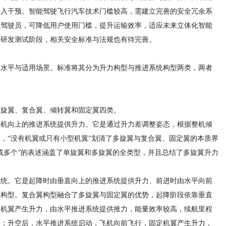
介入干预。智能驾驶飞行汽车技术门槛较高，需建立完善的安全冗余系
业驾驶员，可降低用户使用门槛，提升运输效率，适应未来立体化智能
于研发测试阶段，相关安全标准与法规也有待完善。
耗水平与适用场景。标准将其分为升力构型与推进系统构型两类，两者
多旋翼、复合翼、倾转翼和固定翼四类。
整机向上的推进系统提供升力。它是通过升力差调整姿态，根据整机倾
，“没有机翼或只有小型机翼”划清了多旋翼与复合翼、固定翼的本质界
或多个”的表述涵盖了单旋翼和多旋翼的全类型，并且总结了多旋翼升力
系统。它是起降时由垂直向上的推进系统提供升力、前进时由水平向前
力的构型。复合翼构型融合了多旋翼与固定翼的优势，起降阶段依靠垂直
定机翼产生升力，由水平推进系统提供推力，能量效率较高，续航里程
力；升空后，水平推进系统启动，飞机向前飞行，固定机翼产生升力，