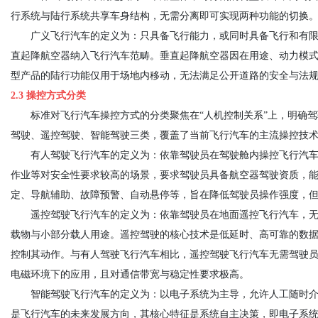
行系统与陆行系统共享车身结构，无需分离即可实现两种功能的切换
广义飞行汽车的定义为：只具备飞行能力，或同时具备飞行和有
直起降航空器纳入飞行汽车范畴。垂直起降航空器因在用途、动力模
型产品的陆行功能仅用于场地内移动，无法满足公开道路的安全与法
2.3 操控方式分类
标准对飞行汽车操控方式的分类聚焦在“人机控制关系”上，明确
驾驶、遥控驾驶、智能驾驶三类，覆盖了当前飞行汽车的主流操控技
有人驾驶飞行汽车的定义为：依靠驾驶员在驾驶舱内操控飞行汽
作业等对安全性要求较高的场景，要求驾驶员具备航空器驾驶资质，
定、导航辅助、故障预警、自动悬停等，旨在降低驾驶员操作强度，
遥控驾驶飞行汽车的定义为：依靠驾驶员在地面遥控飞行汽车，
载物与小部分载人用途。遥控驾驶的核心技术是低延时、高可靠的数
控制其动作。与有人驾驶飞行汽车相比，遥控驾驶飞行汽车无需驾驶
电磁环境下的应用，且对通信带宽与稳定性要求极高。
智能驾驶飞行汽车的定义为：以电子系统为主导，允许人工随时
是飞行汽车的未来发展方向，其核心特征是系统自主决策，即电子系