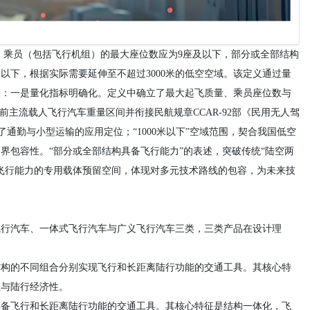
斤），乘员（包括飞行机组）的最大座位数应为9座及以下，部分或全部结构
米以下，根据实际需要延伸至不超过3000米的低空空域。该定义通过量
点：一是量化指标明确化。定义中确立了最大起飞质量、乘员座位数与
当前主流载人飞行汽车重量区间并衔接民航规章CCAR-92部《民用无人驾
了通勤与小型运输的应用定位；“1000米以下”空域范围，契合我国低空
界包容性。“部分或全部结构具备飞行能力”的表述，突破传统“陆空两
飞行能力的专用载体预留空间，体现对多元技术路线的包容，为未来技
飞行汽车、一体式飞行汽车与广义飞行汽车三类，三类产品在设计理
结构的不同组合分别实现飞行和长距离陆行功能的交通工具。其核心特
性与陆行经济性。
具备飞行和长距离陆行功能的交通工具。其核心特征是结构一体化，飞