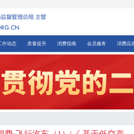
工作动态
质量提升
消费指南
会员服务
消费品
费·飞行汽车（1）|《 基于低空产