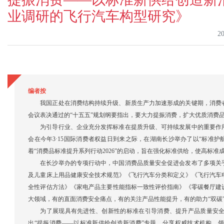
业调研的飞行汽车构型研究》
2
编者按
我国正处在消费结构持续升级、新质生产力加速形成的关键期，消费
会议表决通过的“十五五”规划纲要指出，要大力提振消费，扩大优质消费
为引导行业、企业充分发挥标准在提质升级、可持续发展中的重要作
会在今年3·15国际消费者权益日到来之际，在湖南长沙举办了以“标准
着“消费品标准提升系列行动2026”的启动，旨在强化标准供给，使高标准
在长沙举办的专项行动中，中国消费品质量安全促进会发布了多项关
及儿童床上用品健康安全技术规范》《飞行汽车分类和定义》《飞行汽车
全性评估方法》《家电产品主要性能指标一致性评价指南》《零碳餐厅建
大领域，有的直面消费安全痛点，有的关注产品性能提升，有的助力“双碳
为了展现具有先进性、创新性的标准在引导消费、提升产品质量安全
出“提振消费——以标准新供给创造新消费”专题，分享权威技术机构、