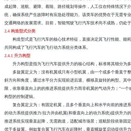
成起降、巡航、避障、着陆、路径规划等操作，人工仅在特殊情况下
统，确保系统产生故障时有应急处理能力。该类车的优势在于无需专
交通网络的发展需求。目前，智能驾驶飞行汽车技术尚不成熟，仍处
2.4 构造型式分类
构造型式是飞行汽车的核心技术特征，直接决定其飞行性能、能
共同构成了飞行汽车的飞行动力系统分类体系。
2.4.1 升力构型
升力构型是指为飞行汽车提供升力的核心结构，标准将其细分为
多旋翼定义为：没有机翼或只有小型机翼，由一个或多个垂直于
斜方向和角度，通过水平分力实现前进后退、横移及旋转的构型。其中
限，依靠垂直向上的的推进系统提供升力而非机翼的气动升力；“一个
构型的控制逻辑。
复合翼定义为：有固定机翼，且多个垂直向上和水平向前的推进
的动力系统提供推力/拉力并由机翼(和垂直向上的动力系统)提供升
推进系统实现垂直起降，无需跑道，适配城市场景；巡航阶段依靠固
优于多旋翼。例如复合翼飞行汽车在起降时，垂直螺旋桨启动提供升